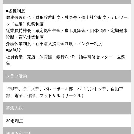
■各種制度
健康保険組合・財形貯蓄制度・独身寮・借上社宅制度・テレワー
ク（在宅）勤務制度
従業員持株会・確定拠出年金・慶弔見舞金・団体保険・定期健康
診断・育児休業制度
介護休業制度・新車購入援助金制度・メンター制度
■諸施設
社員食堂・売店・体育館・銀行C／D・語学研修センター・医務
室
クラブ活動
卓球部、テニス部、バレーボール部、バドミントン部、自動車
部、電子工作部、フットサル（サークル）
募集人数
30名程度
採用予定学科