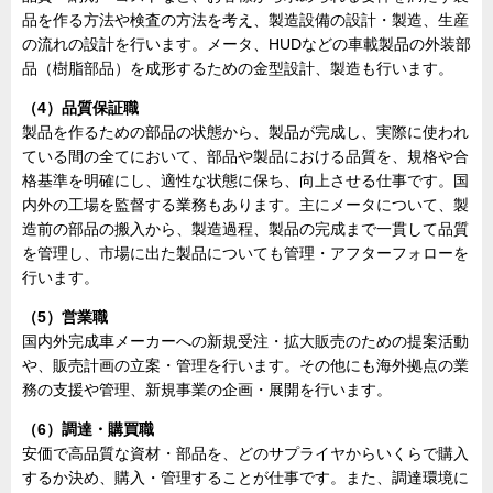
品を作る方法や検査の方法を考え、製造設備の設計・製造、生産
の流れの設計を行います。メータ、HUDなどの車載製品の外装部
品（樹脂部品）を成形するための金型設計、製造も行います。
（4）品質保証職
製品を作るための部品の状態から、製品が完成し、実際に使われ
ている間の全てにおいて、部品や製品における品質を、規格や合
格基準を明確にし、適性な状態に保ち、向上させる仕事です。国
内外の工場を監督する業務もあります。主にメータについて、製
造前の部品の搬入から、製造過程、製品の完成まで一貫して品質
を管理し、市場に出た製品についても管理・アフターフォローを
行います。
（5）営業職
国内外完成車メーカーへの新規受注・拡大販売のための提案活動
や、販売計画の立案・管理を行います。その他にも海外拠点の業
務の支援や管理、新規事業の企画・展開を行います。
（6）調達・購買職
安価で高品質な資材・部品を、どのサプライヤからいくらで購入
するか決め、購入・管理することが仕事です。また、調達環境に