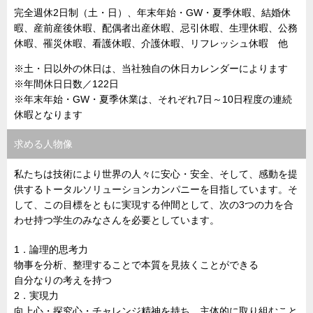
完全週休2日制（土・日）、年末年始・GW・夏季休暇、結婚休
暇、産前産後休暇、配偶者出産休暇、忌引休暇、生理休暇、公務
休暇、罹災休暇、看護休暇、介護休暇、リフレッシュ休暇 他
※土・日以外の休日は、当社独自の休日カレンダーによります
※年間休日日数／122日
※年末年始・GW・夏季休業は、それぞれ7日～10日程度の連続
休暇となります
求める人物像
私たちは技術により世界の人々に安心・安全、そして、感動を提
供するトータルソリューションカンパニーを目指しています。そ
して、この目標をともに実現する仲間として、次の3つの力を合
わせ持つ学生のみなさんを必要としています。
1．論理的思考力
物事を分析、整理することで本質を見抜くことができる
自分なりの考えを持つ
2．実現力
向上心・探究心・チャレンジ精神を持ち、主体的に取り組むこと